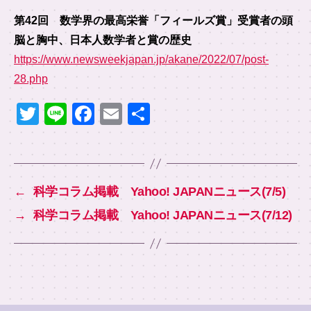
第42回 数学界の最高栄誉「フィールズ賞」受賞者の頭
脳と胸中、日本人数学者と賞の歴史
https://www.newsweekjapan.jp/akane/2022/07/post-
28.php
T
Li
F
E
共
wi
n
a
m
有
tt
e
c
ail
er
e
←
科学コラム掲載 Yahoo! JAPANニュース(7/5)
b
→
科学コラム掲載 Yahoo! JAPANニュース(7/12)
o
o
k