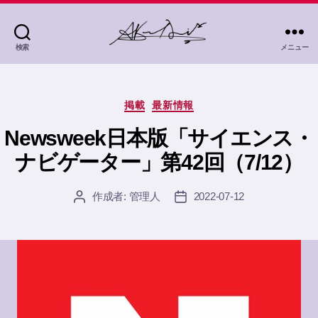
検索
メニュー
茜
灯
里
カ
Akane
掲載
最新情報
テ
Akari
ゴ
Newsweek日本版「サイエンス・
リ
ナビゲーター」第42回（7/12）
ー
作成者:
管理人
2022-07-12
投
投
稿
稿
者
日