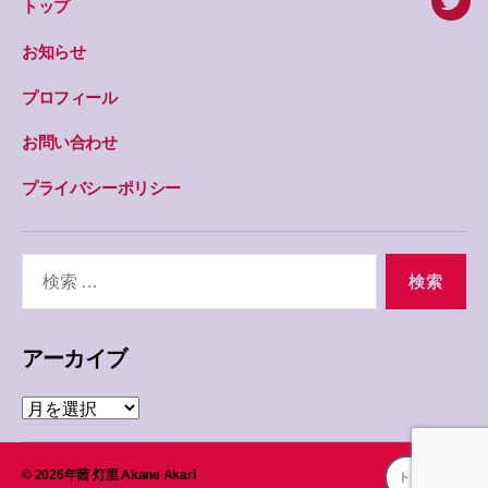
トップ
twitte
お知らせ
プロフィール
お問い合わせ
プライバシーポリシー
検
索
対
象:
アーカイブ
ア
ー
カ
イ
© 2026年
茜 灯里 Akane Akari
トップへ
↑