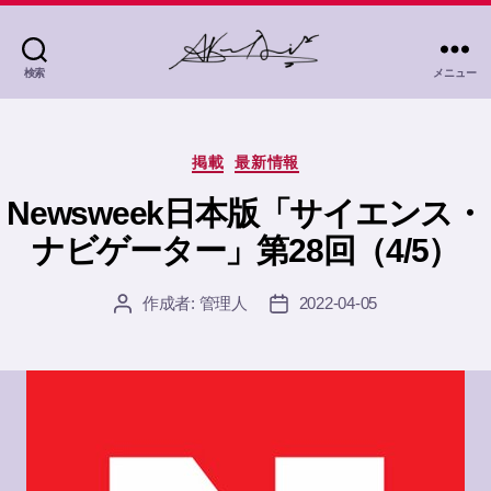
検索
メニュー
茜
灯
里
カ
Akane
掲載
最新情報
テ
Akari
ゴ
Newsweek日本版「サイエンス・
リ
ナビゲーター」第28回（4/5）
ー
作成者:
管理人
2022-04-05
投
投
稿
稿
者
日