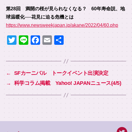
第28回
満開の桜が見られなくなる？ 60年寿命説、地
球温暖化──花見に迫る危機とは
https://www.newsweekjapan.jp/akane/2022/04/60.php
T
Li
F
E
共
wi
n
a
m
有
tt
e
c
ail
er
e
←
SFカーニバル トークイベント出演決定
b
→
科学コラム掲載 Yahoo! JAPANニュース(4/5)
o
o
k