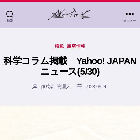
検索
メニュー
茜
灯
里
カ
Akane
掲載
最新情報
テ
Akari
ゴ
科学コラム掲載 Yahoo! JAPAN
リ
ニュース(5/30)
ー
作成者:
管理人
2023-05-30
投
投
稿
稿
者
日