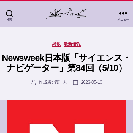
検索
メニュー
茜
灯
里
カ
Akane
掲載
最新情報
テ
Akari
ゴ
Newsweek日本版「サイエンス・
リ
ナビゲーター」第84回（5/10）
ー
作成者:
管理人
2023-05-10
投
投
稿
稿
者
日