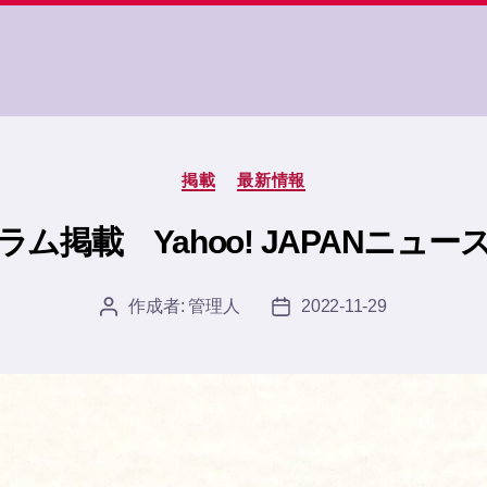
カ
掲載
最新情報
テ
ゴ
ム掲載 Yahoo! JAPANニュース(1
リ
ー
作成者:
管理人
2022-11-29
投
投
稿
稿
者
日