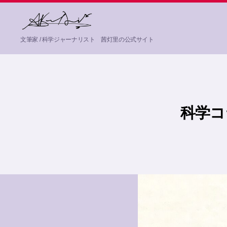
茜
文筆家 / 科学ジャーナリスト 茜灯里の公式サイト
灯
里
Akane
Akari
科学コラ