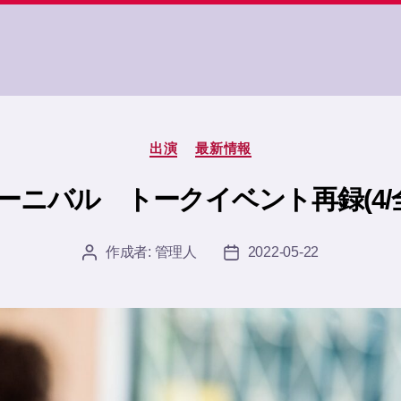
カ
出演
最新情報
テ
ゴ
カーニバル トークイベント再録(4/全
リ
ー
作成者:
管理人
2022-05-22
投
投
稿
稿
者
日