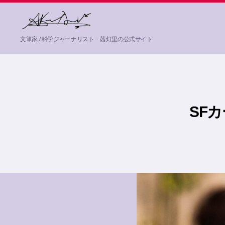
茜
文筆家 / 科学ジャーナリスト 茜灯里の公式サイト
灯
里
Akane
Akari
SF