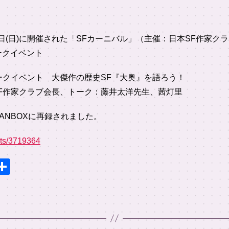
)・17日(日)に開催された「SFカーニバル」（主催：日本SF作家
ークイベント
ークイベント 大傑作の歴史SF『大奥』を語ろう！
F作家クラブ会長、トーク：藤井太洋先生、茜灯里
ANBOXに再録されました。
osts/3719364
E
共
m
有
il