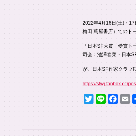
2022年4月16日(土
梅田 蔦屋書店）でのト
「日本SF大賞」受賞ト
司会：池澤春菜・日本S
が、日本SF作家クラブF
https://sfwj.fanbox.cc/p
T
Li
F
wi
n
a
tt
e
c
a
er
e