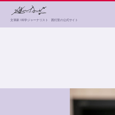
茜
文筆家 / 科学ジャーナリスト 茜灯里の公式サイト
灯
里
Akane
Akari