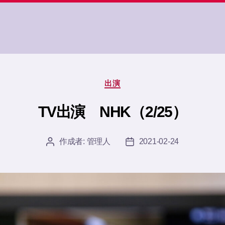
カ
出演
テ
ゴ
TV出演 NHK（2/25）
リ
ー
作成者:
管理人
2021-02-24
投
投
稿
稿
者
日