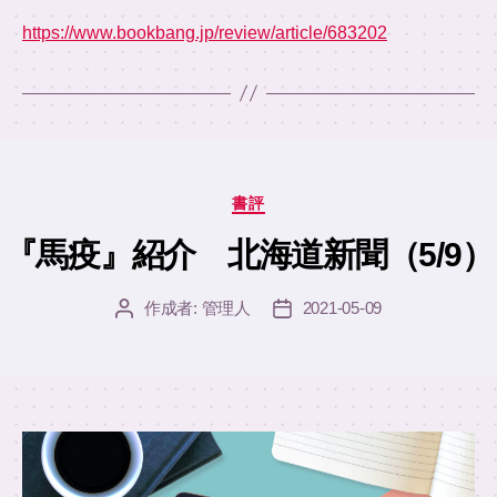
https://www.bookbang.jp/review/article/683202
カ
書評
テ
ゴ
『馬疫』紹介 北海道新聞（5/9）
リ
ー
作成者:
管理人
2021-05-09
投
投
稿
稿
者
日