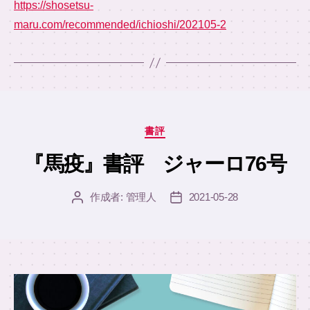
https://shosetsu-
maru.com/recommended/ichioshi/202105-2
カ
書評
テ
ゴ
『馬疫』書評 ジャーロ76号
リ
ー
作成者:
管理人
2021-05-28
投
投
稿
稿
者
日