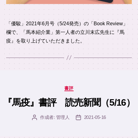
「優駿」2021年6月号（5/24発売）の「Book Review」
欄で、「馬本紹介業」第一人者の立川末広先生に『馬
疫』を取り上げていただきました。
カ
書評
テ
ゴ
『馬疫』書評 読売新聞（5/16）
リ
ー
作成者:
管理人
2021-05-16
投
投
稿
稿
者
日