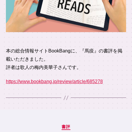
本の総合情報サイトBookBangに、『馬疫』の書評を掲
載いただきました。
評者は歌人の梅内美華子さんです。
https://www.bookbang.jp/review/article/685278
カ
書評
テ