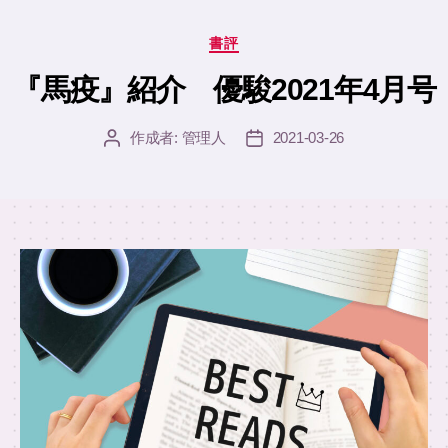
カ
書評
テ
ゴ
『馬疫』紹介 優駿2021年4月号
リ
ー
作成者:
管理人
2021-03-26
投
投
稿
稿
者
日