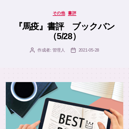
カ
その他
書評
テ
ゴ
『馬疫』書評 ブックバン
リ
（5/28）
ー
作成者:
管理人
2021-05-28
投
投
稿
稿
者
日