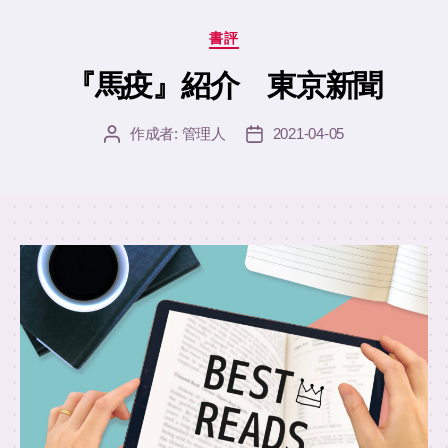
カ
書評
テ
ゴ
『馬疫』紹介 東京新聞
リ
ー
作成者:
管理人
2021-04-05
投
投
稿
稿
者
日