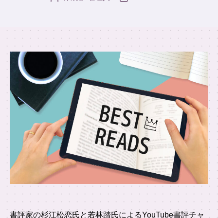
稿
稿
者
日
書評家の杉江松恋氏と若林踏氏によるYouTube書評チャ