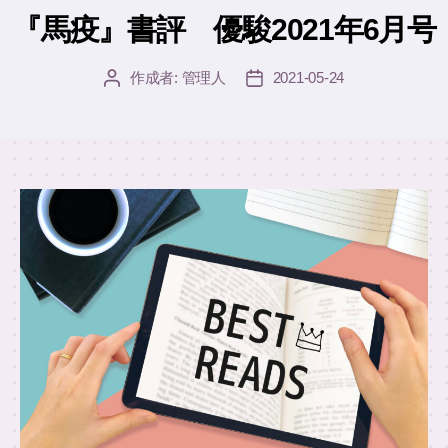
ゴ
『馬疫』書評 優駿2021年6月号
リ
ー
作成者:
管理人
2021-05-24
投
投
稿
稿
者
日