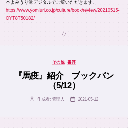
本よみうり堂デジタルでご覧いただきます。
https://www.yomiuri.co.jp/culture/book/review/20210515-
OYT8T50182/
カ
その他
書評
テ
ゴ
『馬疫』紹介 ブックバン
リ
（5/12）
ー
作成者:
管理人
2021-05-12
投
投
稿
稿
者
日