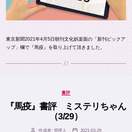
東京新聞2021年4月5日朝刊文化娯楽面の「新刊ピックア
ップ」欄で『馬疫』を取り上げて頂きました。
カ
書評
テ
ゴ
『馬疫』書評 ミステリちゃん
リ
（3/29）
ー
作成者:
管理人
2021-03-29
投
投