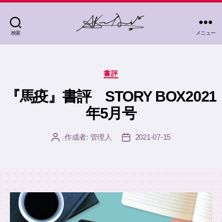
検索
メニュー
茜
灯
里
カ
Akane
書評
テ
Akari
ゴ
『馬疫』書評 STORY BOX2021
リ
年5月号
ー
作成者:
管理人
2021-07-15
投
投
稿
稿
者
日